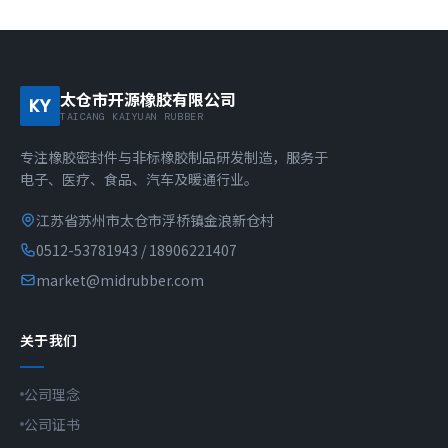
太仓市开源橡胶有限公司
KY
TAICANG KAIYUAN RUBBER
专注橡胶密封件与非标橡胶制品研发制造，服务于
电子、医疗、食品、汽车及暖通行业。
江苏省苏州市太仓市浮桥镇金浪新仓村
0512-53781943 / 18906221407
market@midrubber.com
关于我们
公司理念
公司证书