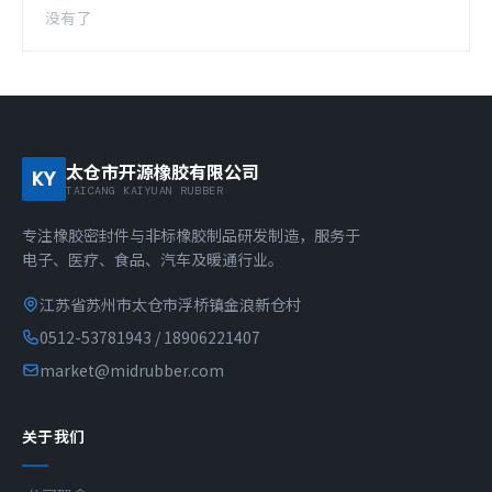
没有了
太仓市开源橡胶有限公司
KY
TAICANG KAIYUAN RUBBER
专注橡胶密封件与非标橡胶制品研发制造，服务于
电子、医疗、食品、汽车及暖通行业。
江苏省苏州市太仓市浮桥镇金浪新仓村
0512-53781943 / 18906221407
market@midrubber.com
关于我们