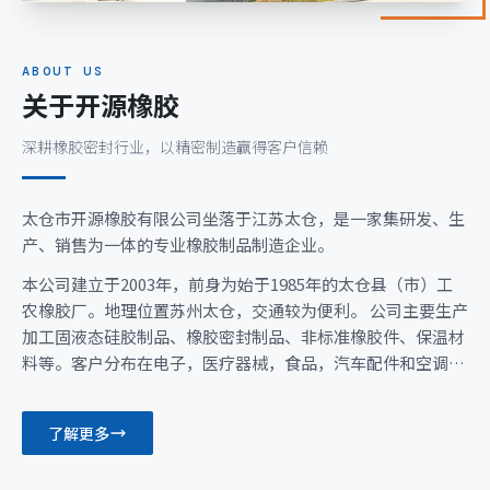
ABOUT US
关于开源橡胶
深耕橡胶密封行业，以精密制造赢得客户信赖
太仓市开源橡胶有限公司
坐落于江苏太仓，是一家集研发、生
产、销售为一体的专业橡胶制品制造企业。
本公司建立于2003年，前身为始于1985年的太仓县（市）工
农橡胶厂。地理位置苏州太仓，交通较为便利。 公司主要生产
加工固液态硅胶制品、橡胶密封制品、非标准橡胶件、保温材
料等。客户分布在电子，医疗器械，食品，汽车配件和空调行
业等。 我们有一定研发能力和生产能力，拥有业内专业的生产
设备及试验检测设备。目前在职工人数80人，其中管理人员19
了解更多
人。拥有生产设备72台，检测设备20余台 公司体系有
ISO9001：2015质量管理体系认证， O形橡胶密封圈的生产许