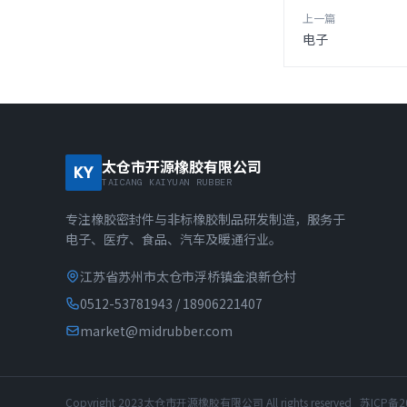
上一篇
电子
太仓市开源橡胶有限公司
KY
TAICANG KAIYUAN RUBBER
专注橡胶密封件与非标橡胶制品研发制造，服务于
电子、医疗、食品、汽车及暖通行业。
江苏省苏州市太仓市浮桥镇金浪新仓村
0512-53781943 / 18906221407
market@midrubber.com
Copyright 2023太仓市开源橡胶有限公司 All rights reserved
苏ICP备2